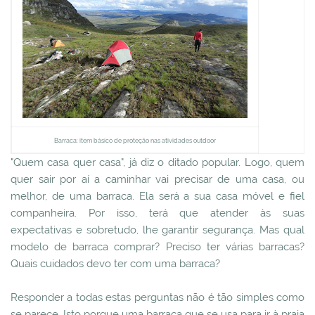
Barraca: item básico de proteção nas atividades outdoor
"Quem casa quer casa", já diz o ditado popular. Logo, quem
quer sair por aí a caminhar vai precisar de uma casa, ou
melhor, de uma barraca. Ela será a sua casa móvel e fiel
companheira. Por isso, terá que atender às suas
expectativas e sobretudo, lhe garantir segurança. Mas qual
modelo de barraca comprar? Preciso ter várias barracas?
Quais cuidados devo ter com uma barraca?
Responder a todas estas perguntas não é tão simples como
se parece. Isto porque uma barraca que se usa para ir à praia