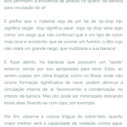
pois permitem a existência de janelas no quarto da barraca
para circulação do ar!
E prefira que o material seja de um tal de rip-stop (rip,
significa rasgar; stop significa parar; logo rip stop seria algo
como 'um rasgo que não continua') que é um tipo de nylon
mais leve e resistente, que se ocorrer um furinho, o dito cujo
não virará um grande rasgo, que inutilizaria a sua barraca!
E fique atento, há barracas que possuem um "saiote"
externo, sendo por isso apropriadas para neve. Estas, ao
serem usadas em clima tropical, como no Brasil, onde não
ocorre formação significativa de neve, podem diminuir a
circulação interna de ar, favorecendo a condensação no
interior da barraca. Mas isto pode ser minimizado dobrando
essas abas, fixando-as com clips, por exemplo.
Por fim, observe a coluna d'água do sobre-teto: quanto
maior melhor será a capacidade de vedação contra água.