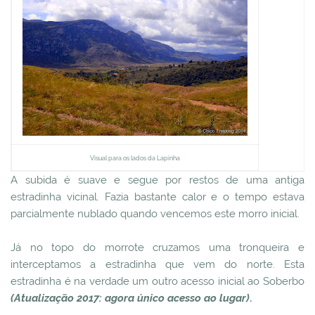
Visual para os lados da Lapinha
A subida é suave e segue por restos de uma antiga
estradinha vicinal. Fazia bastante calor e o tempo estava
parcialmente nublado quando vencemos este morro inicial.
Já no topo do morrote cruzamos uma tronqueira e
interceptamos a estradinha que vem do norte. Esta
estradinha é na verdade um outro acesso inicial ao Soberbo
(Atualização 2017: agora único acesso ao lugar)
.