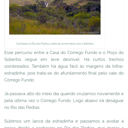
Cachoeira no Rio das Pedras, antes de se encontrar com o Soberbo
Esse percurso entre a Casa do Córrego Fundo e o Poço do
Soberbo segue em leve desnível. Há curtos trechos
sombreados. Também há água fácil às margens da trilha-
estradinha; pois trata-se do afunilamento final pelo vale do
Córrego Fundo.
Já passava alto do meio dia quando cruzamos novamente e
pela última vez o Córrego Fundo. Logo abaixo irá desaguar
no Rio das Pedras.
Subimos um lance da estradinha e passamos a avistar à
nossa direita a cachoeira no Rio das Pedras, que marca a