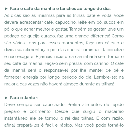
►
Para o café da manhã e lanches ao longo do dia:
As dicas são as mesmas para as trilhas bate e volta. Você
deverá acrescentar café, capuccino, leite em pó, sucos em
pó, o que achar melhor e gostar. Também se gostar, leve um
pedaço de queijo curado, faz uma grande diferença! Como
são vários itens para esses momentos, faça um cálculo e
divida sua alimentação por dias que irá caminhar. Racionalize
e não exagere! E jamais inicie uma caminhada sem tomar o
seu café da manhã. Faça-o sem pressa, com carinho. O café
da manhã será o responsável por lhe manter de pé e
fornecer energia por longo período do dia. Lembre-se: na
maioria das vezes não haverá almoço durante as trilhas!
►
Para o Jantar:
Deve sempre ser caprichado. Prefira alimentos de rápido
preparo e cozimento. Desde que surgiu o macarrão
instantâneo ele se tornou o rei das trilhas. E com razão,
afinal prepará-los é fácil e rápido. Mas você pode torná-lo