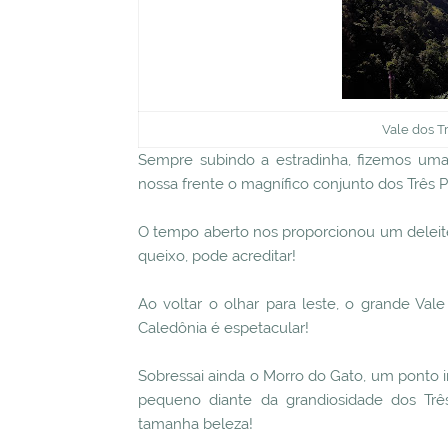
Vale dos T
Sempre subindo a estradinha, fizemos uma
nossa frente o magnífico conjunto dos Três P
O tempo aberto nos proporcionou um deleite:
queixo, pode acreditar!
Ao voltar o olhar para leste, o grande Val
Caledônia é espetacular!
Sobressai ainda o Morro do Gato, um ponto i
pequeno diante da grandiosidade dos Três
tamanha beleza!