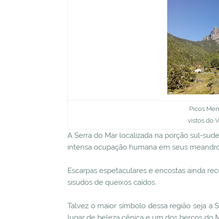
Picos Men
vistos do 
A Serra do Mar localizada na porção sul-sud
intensa ocupação humana em seus meandro
Escarpas espetaculares e encostas ainda re
sisudos de queixos caídos.
Talvez o maior símbolo dessa região seja a 
lugar de beleza cênica e um dos berços do M