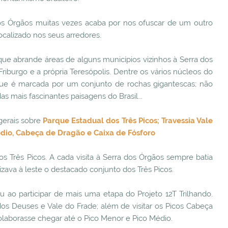
os Órgãos muitas vezes acaba por nos ofuscar de um outro
ocalizado nos seus arredores.
 que abrande áreas de alguns municípios vizinhos à Serra dos
burgo e a própria Teresópolis. Dentre os vários núcleos do
 que é marcada por um conjunto de rochas gigantescas; não
s mais fascinantes paisagens do Brasil...
gerais sobre
Parque Estadual dos Três Picos; Travessia Vale
édio, Cabeça de Dragão e Caixa de Fósforo
s Três Picos. A cada visita à Serra dos Órgãos sempre batia
ava à leste o destacado conjunto dos Três Picos.
 ao participar de mais uma etapa do Projeto 12T Trilhando.
 dos Deuses e Vale do Frade; além de visitar os Picos Cabeça
olaborasse chegar até o Pico Menor e Pico Médio.