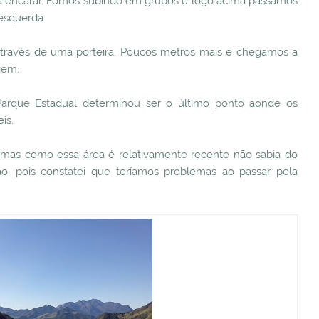
o a encarar. Fomos subindo em grupos e logo acima passamos
esquerda.
 através de uma porteira. Poucos metros mais e chegamos a
gem.
Parque Estadual determinou ser o último ponto aonde os
is.
 mas como essa área é relativamente recente não sabia do
ão, pois constatei que teríamos problemas ao passar pela