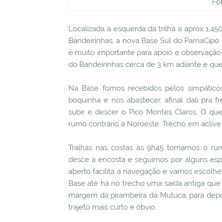
Fo
Localizada à esquerda da trilha a aprox 1.4
Bandeirinhas; a nova Base Sul do ParnaCipó 
é muito importante para apoio e observação d
do Bandeirinhas cerca de 3 km adiante e que 
Na Base fomos recebidos pelos simpático
boquinha e nos abastecer, afinal dali pra f
subir e descer o Pico Montes Claros. O que
rumo contrário à Noroeste. Trecho em aclive 
Tralhas nas costas às 9h45 tomamos o r
desce a encosta e seguimos por alguns espar
aberto facilita a navegação e vamos escolhe
Base até há no trecho uma saída antiga que
margem da pirambeira da Mutuca, para depo
trajeto mais curto e óbvio.