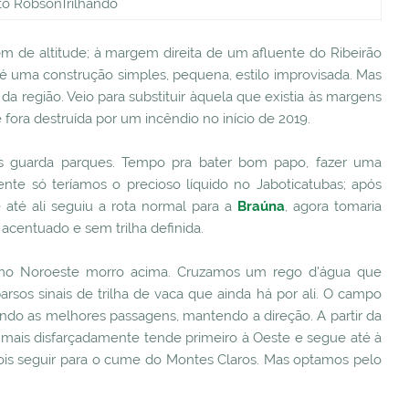
to RobsonTrilhando
50m de altitude; à margem direita de um afluente do Ribeirão
é uma construção simples, pequena, estilo improvisada. Mas
a região. Veio para substituir àquela que existia às margens
fora destruída por um incêndio no início de 2019.
s guarda parques. Tempo pra bater bom papo, fazer uma
rente só teríamos o precioso líquido no Jaboticatubas; após
 até ali seguiu a rota normal para a
Braúna
, agora tomaria
acentuado e sem trilha definida.
umo Noroeste morro acima. Cruzamos um rego d'água que
sos sinais de trilha de vaca que ainda há por ali. O campo
ndo as melhores passagens, mantendo a direção. A partir da
 mais disfarçadamente tende primeiro à Oeste e segue até à
is seguir para o cume do Montes Claros. Mas optamos pelo