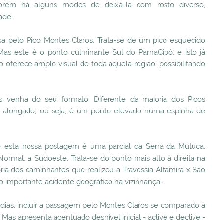
Porém há alguns modos de deixá-la com rosto diverso,
ade.
a pelo Pico Montes Claros. Trata-se de um pico esquecido
 Mas este é o ponto culminante Sul do ParnaCipó; e isto já
sso oferece amplo visual de toda aquela região; possibilitando
os venha do seu formato. Diferente da maioria dos Picos
o alongado; ou seja, é um ponto elevado numa espinha de
 esta nossa postagem é uma parcial da Serra da Mutuca.
ormal, a Sudoeste. Trata-se do ponto mais alto à direita na
oria dos caminhantes que realizou a Travessia Altamira x São
o importante acidente geográfico na vizinhança..
 dias, incluir a passagem pelo Montes Claros se comparado à
as apresenta acentuado desnível inicial - aclive e declive -