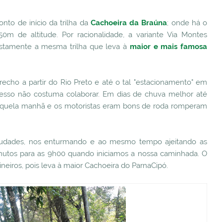
to de início da trilha da
Cachoeira da Braúna
; onde há o
50m de altitude. Por racionalidade, a variante Via Montes
 justamente a mesma trilha que leva à
maior e mais famosa
trecho a partir do Rio Preto e até o tal "estacionamento" em
acesso não costuma colaborar. Em dias de chuva melhor até
aquela manhã e os motoristas eram bons de roda romperam
audades, nos enturmando e ao mesmo tempo ajeitando as
0 minutos para as 9h00 quando iniciamos a nossa caminhada. O
ineiros, pois leva à maior Cachoeira do ParnaCipó.