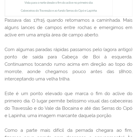
Vista para o norte desde o fim do aclive no primeiro dia:
Cabeceiras do Travessão e ao fundo Serras do Cipó e Lapinha
Passava das 17h15 quando retomamos a caminhada. Mais
alguns lances de campos entre rochas e emergimos em
aclive em uma ampla área de campo aberto.
Com algumas paradas rápidas passamos pelo (agora antigo)
ponto de saída para Cabeça de Boi à esquerda.
Continuamos tocando rumo acima em direção ao topo do
morrote, aonde chegamos pouco antes das 18h00,
interceptando uma velha trilha.
Este é um ponto elevado que marca o fim do aclive do
primeiro dia. O lugar permite belíssimo visual das cabeceiras
do Travessão e do Vale da Bocaina e até das Serras do Cipó
e Lapinha; uma imagem marcante daquela porção.
Como a parte mais difícil da pernada chegara ao fim,