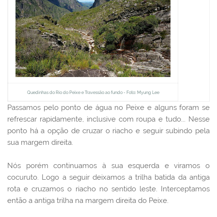
Quedinhas do Rio do Peixe e Travessão ao fundo - Foto: Myung Lee
Passamos pelo ponto de água no Peixe e alguns foram se
refrescar rapidamente, inclusive com roupa e tudo... Nesse
ponto há a opção de cruzar o riacho e seguir subindo pela
sua margem direita.
Nós porém continuamos à sua esquerda e viramos o
cocuruto. Logo a seguir deixamos a trilha batida da antiga
rota e cruzamos o riacho no sentido leste. Interceptamos
então a antiga trilha na margem direita do Peixe.