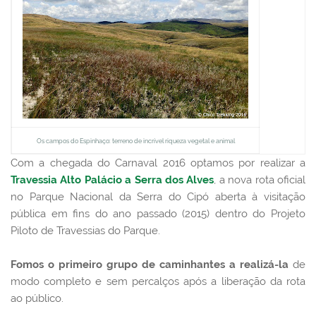
Os campos do Espinhaço: terreno de incrível riqueza vegetal e animal
Com a chegada do Carnaval 2016 optamos por realizar a
Travessia Alto Palácio a Serra dos Alves
, a nova rota oficial
no Parque Nacional da Serra do Cipó aberta à visitação
pública em fins do ano passado (2015) dentro do Projeto
Piloto de Travessias do Parque.
Fomos o primeiro grupo de caminhantes a realizá-la
de
modo completo e sem percalços após a liberação da rota
ao público.