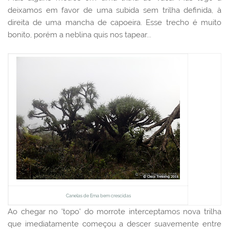
deixamos em favor de uma subida sem trilha definida, à
direita de uma mancha de capoeira. Esse trecho é muito
bonito, porém a neblina quis nos tapear...
Canelas de Ema bem crescidas
Ao chegar no 'topo' do morrote interceptamos nova trilha
que imediatamente começou a descer suavemente entre