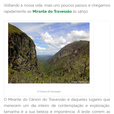
Voltando à nossa vida, mais uns poucos passos e
chegamos
rapidamente ao
Mirante do Travessão
às 14h50.
O Cânion do Travessão
O Mirante do Cânion do Travessão é daqueles lugares que
merecem um dia inteiro de contemplação e exploração,
tamanha é a sua beleza e imponência. À leste correm as