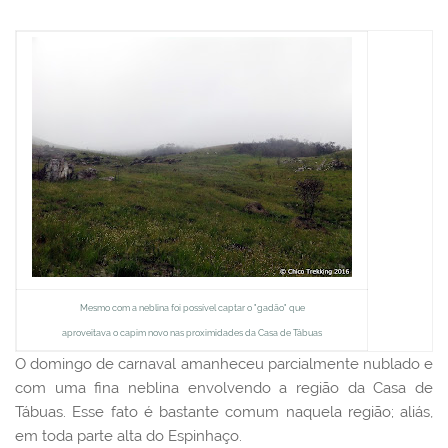
Mesmo com a neblina foi possível captar o "gadão" que
aproveitava o capim novo nas proximidades da Casa de Tábuas
O domingo de carnaval amanheceu parcialmente nublado e
com uma fina neblina envolvendo a região da Casa de
Tábuas. Esse fato é bastante comum naquela região; aliás,
em toda parte alta do Espinhaço.