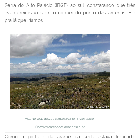
Serra do Alto Palácio (IBGE) ao sul, constatando que três
aventureiros viravam o conhecido ponto das antenas. Era
pra lá que iríamos...
Vista Noroeste desde a cumeeira da Serra Alto Palácio:
É possível observar o Cânion das Éguas
Como a porteira de arame da sede estava trancada,