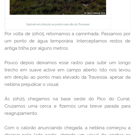
Subindo em direção ao ponto mais alto da Travessia
Por volta de 10h05 retomamos a caminhada. Passamos por
um ponto de água temporária. Interceptamos restos de
antiga trilha por alguns metros.
Pouco depois deixamos esse rastro para subir um longo
trecho em suave aclive em campo aberto. Isto nos levou
em direção ao ponto mais elevado da Travessia, apesar da
neblina prejudicar o visual.
Às 10h25 chegamos na base oeste do Pico do Curral.
Cruzamos uma cerca e fizemos uma breve parada para
reagrupamento.
Com o calorão anunciando chegada, a neblina começou a
dissipar pelo lado oeste, abrindo um visual de encher os